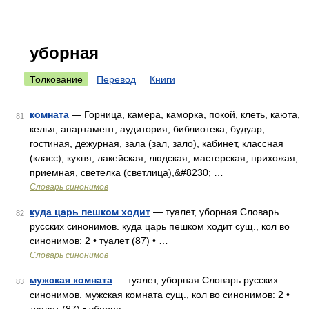
уборная
Толкование
Перевод
Книги
комната
— Горница, камера, каморка, покой, клеть, каюта,
81
келья, апартамент; аудитория, библиотека, будуар,
гостиная, дежурная, зала (зал, зало), кабинет, классная
(класс), кухня, лакейская, людская, мастерская, прихожая,
приемная, светелка (светлица),&#8230; …
Словарь синонимов
куда царь пешком ходит
— туалет, уборная Словарь
82
русских синонимов. куда царь пешком ходит сущ., кол во
синонимов: 2 • туалет (87) • …
Словарь синонимов
мужская комната
— туалет, уборная Словарь русских
83
синонимов. мужская комната сущ., кол во синонимов: 2 •