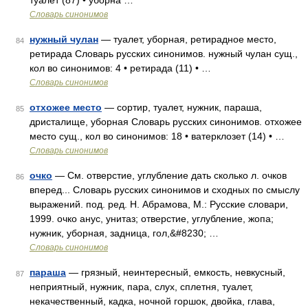
туалет (87) • уборна …
Словарь синонимов
нужный чулан
— туалет, уборная, ретирадное место,
84
ретирада Словарь русских синонимов. нужный чулан сущ.,
кол во синонимов: 4 • ретирада (11) • …
Словарь синонимов
отхожее место
— сортир, туалет, нужник, параша,
85
дристалище, уборная Словарь русских синонимов. отхожее
место сущ., кол во синонимов: 18 • ватерклозет (14) • …
Словарь синонимов
очко
— См. отверстие, углубление дать сколько л. очков
86
вперед... Словарь русских синонимов и сходных по смыслу
выражений. под. ред. Н. Абрамова, М.: Русские словари,
1999. очко анус, унитаз; отверстие, углубление, жопа;
нужник, уборная, задница, гол,&#8230; …
Словарь синонимов
параша
— грязный, неинтересный, емкость, невкусный,
87
неприятный, нужник, пара, слух, сплетня, туалет,
некачественный, кадка, ночной горшок, двойка, глава,