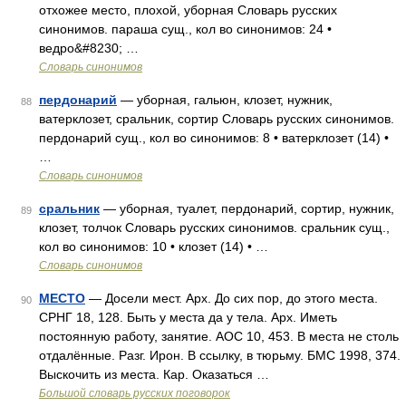
отхожее место, плохой, уборная Словарь русских
синонимов. параша сущ., кол во синонимов: 24 •
ведро&#8230; …
Словарь синонимов
пердонарий
— уборная, гальюн, клозет, нужник,
88
ватерклозет, сральник, сортир Словарь русских синонимов.
пердонарий сущ., кол во синонимов: 8 • ватерклозет (14) •
…
Словарь синонимов
сральник
— уборная, туалет, пердонарий, сортир, нужник,
89
клозет, толчок Словарь русских синонимов. сральник сущ.,
кол во синонимов: 10 • клозет (14) • …
Словарь синонимов
МЕСТО
— Досели мест. Арх. До сих пор, до этого места.
90
СРНГ 18, 128. Быть у места да у тела. Арх. Иметь
постоянную работу, занятие. АОС 10, 453. В места не столь
отдалённые. Разг. Ирон. В ссылку, в тюрьму. БМС 1998, 374.
Выскочить из места. Кар. Оказаться …
Большой словарь русских поговорок